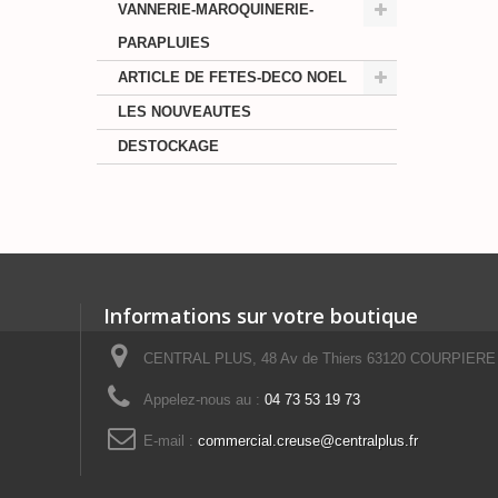
VANNERIE-MAROQUINERIE-
PARAPLUIES
ARTICLE DE FETES-DECO NOEL
LES NOUVEAUTES
DESTOCKAGE
Informations sur votre boutique
CENTRAL PLUS, 48 Av de Thiers 63120 COURPIERE
Appelez-nous au :
04 73 53 19 73
E-mail :
commercial.creuse@centralplus.fr