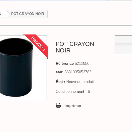
U
POT CRAYON NOIR
PROMO !
POT CRAYON
NOIR
Référence
5211056
ean:
3331035053783
État :
Nouveau produit
Conditionnement : 6
Imprimer