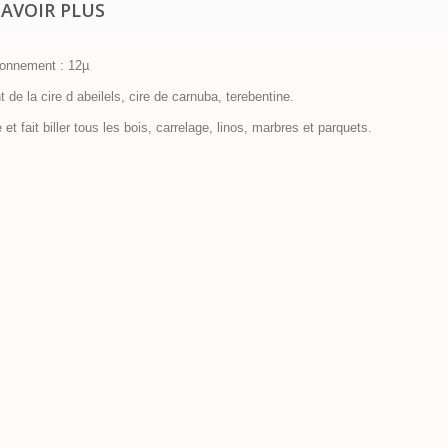
SAVOIR PLUS
ionnement : 12µ
t de la cire d abeilels, cire de carnuba, terebentine.
 et fait biller tous les bois, carrelage, linos, marbres et parquets.